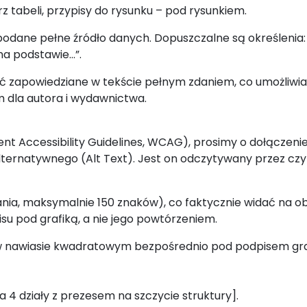
z tabeli, przypisy do rysunku – pod rysunkiem.
podane pełne źródło danych. Dopuszczalne są określenia:
na podstawie…”.
ć zapowiedziane w tekście pełnym zdaniem, co umożliwia
 dla autora i wydawnictwa.
t Accessibility Guidelines, WCAG), prosimy o dołączeni
 alternatywnego (Alt Text). Jest on odczytywany przez czyt
nia, maksymalnie 150 znaków), co faktycznie widać na ob
su pod grafiką, a nie jego powtórzeniem.
w nawiasie kwadratowym bezpośrednio pod podpisem graf
 4 działy z prezesem na szczycie struktury].