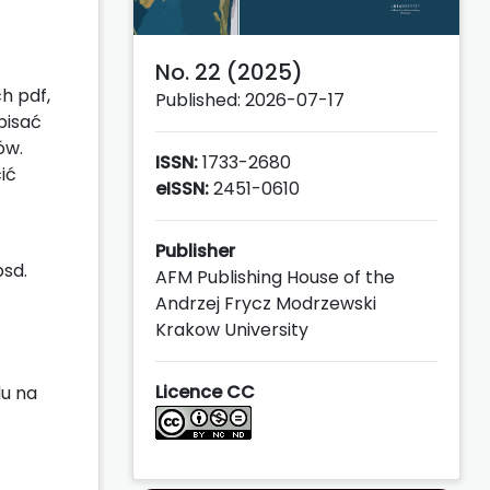
No. 22 (2025)
h pdf,
Published: 2026-07-17
pisać
ów.
ISSN:
1733-2680
ić
eISSN:
2451-0610
Publisher
psd.
AFM Publishing House of the
Andrzej Frycz Modrzewski
Krakow University
Licence CC
du na