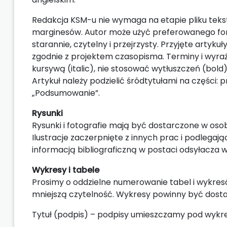
Redakcja KSM-u nie wymaga na etapie pliku tekst
marginesów. Autor może użyć preferowanego for
starannie, czytelny i przejrzysty. Przyjęte artyk
zgodnie z projektem czasopisma. Terminy i wyraże
kursywą (italic), nie stosować wytłuszczeń (bol
Artykuł należy podzielić śródtytułami na części
„Podsumowanie”.
Rysunki
Rysunki i fotografie mają być dostarczone w osobny
Ilustracje zaczerpnięte z innych prac i podleg
informacją bibliograficzną w postaci odsyłacza w
Wykresy i tabele
Prosimy o oddzielne numerowanie tabel i wykre
mniejszą czytelność. Wykresy powinny być dost
Tytuł (podpis) – podpisy umieszczamy pod wykres