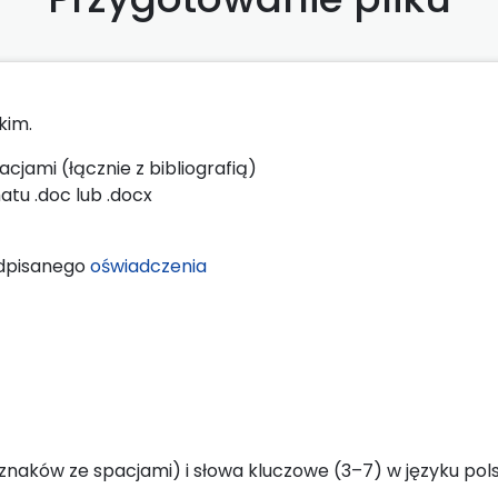
kim.
cjami (łącznie z bibliografią)
atu .doc lub .docx
odpisanego
oświadczenia
 znaków ze spacjami) i słowa kluczowe (3–7) w języku pols