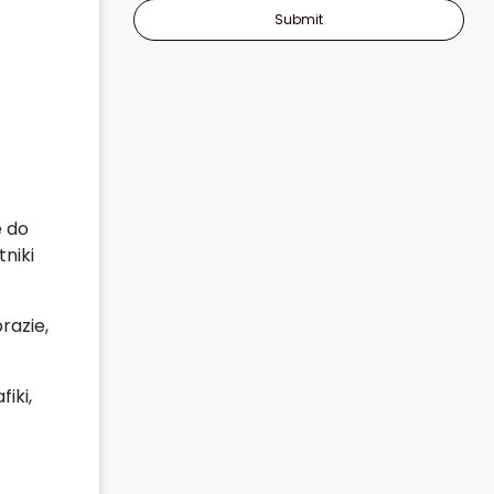
Submit
e do
niki
razie,
iki,