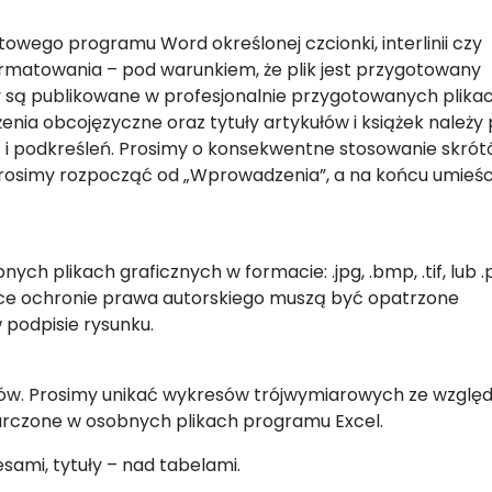
owego programu Word określonej czcionki, interlinii czy
matowania – pod warunkiem, że plik jest przygotowany
uły są publikowane w profesjonalnie przygotowanych plikac
nia obcojęzyczne oraz tytuły artykułów i książek należy 
d) i podkreśleń. Prosimy o konsekwentne stosowanie skrót
: prosimy rozpocząć od „Wprowadzenia”, a na końcu umieśc
ch plikach graficznych w formacie: .jpg, .bmp, .tif, lub .
ające ochronie prawa autorskiego muszą być opatrzone
 podpisie rysunku.
sów. Prosimy unikać wykresów trójwymiarowych ze wzglę
arczone w osobnych plikach programu Excel.
ami, tytuły – nad tabelami.